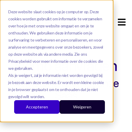
Deze website slaat cookies op je computer op. Deze
cookies worden gebruikt om informatie te verzamelen
Open m
over hoe je met onze website omgaat en om je te
onthouden. We gebruiken deze informatie om je
surfervaring te verbeteren en personaliseren, en voor
analyse en meetgegevens over onze bezoekers, zowel
op deze website als via andere media. Zie ons
Demo aanvragen
Privacybeleid voor meer informatie over de cookies die
we gebruiken.
Als je weigert, zal je informatie niet worden gevolgd bij
Kennismaken met onze
je bezoek aan deze website. Er wordt een kleine cookie
in je browser geplaatst om te onthouden dat je niet
Saas
gevolgd wilt worden.
Accepteren
Weigeren