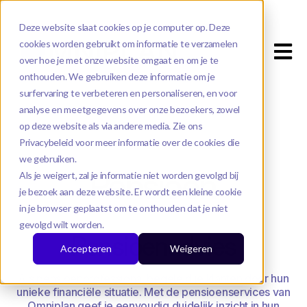
Deze website slaat cookies op je computer op. Deze
cookies worden gebruikt om informatie te verzamelen
Open m
over hoe je met onze website omgaat en om je te
onthouden. We gebruiken deze informatie om je
surfervaring te verbeteren en personaliseren, en voor
analyse en meetgegevens over onze bezoekers, zowel
op deze website als via andere media. Zie ons
Privacybeleid voor meer informatie over de cookies die
we gebruiken.
Pensioen
Als je weigert, zal je informatie niet worden gevolgd bij
je bezoek aan deze website. Er wordt een kleine cookie
in je browser geplaatst om te onthouden dat je niet
gevolgd wilt worden.
Pensioenadvies
Accepteren
Weigeren
Als pensioenprofessional begeleid je klanten door hun
unieke financiële situatie. Met de pensioenservices van
Omniplan geef je eenvoudig duidelijk inzicht in hun