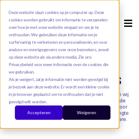
Deze website slaat cookies op je computer op. Deze
cookies worden gebruikt om informatie te verzamelen
Open m
over hoe je met onze website omgaat en om je te
onthouden. We gebruiken deze informatie om je
surfervaring te verbeteren en personaliseren, en voor
analyse en meetgegevens over onze bezoekers, zowel
op deze website als via andere media. Zie ons
Privacybeleid voor meer informatie over de cookies die
we gebruiken.
Nieuws & Kennis
Als je weigert, zal je informatie niet worden gevolgd bij
je bezoek aan deze website. Er wordt een kleine cookie
Welkom bij onze Nieuws & Kennis hub. Hier delen wij
in je browser geplaatst om te onthouden dat je niet
updates over onze software, ontwikkelingen in de
gevolgd wilt worden.
sector en relevante wijzigingen in regelgeving voor
Accepteren
Weigeren
financieel en hypotheekadviseurs. Blijf op de hoogte
met inzichten van de marktleider in adviessoftware.