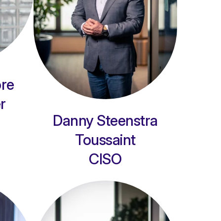
re
r
Danny Steenstra
Toussaint
CISO