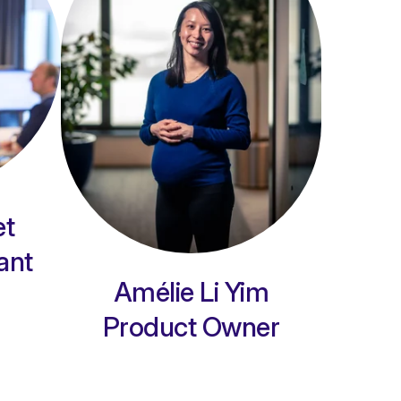
et
ant
Amélie Li Yim
Product Owner