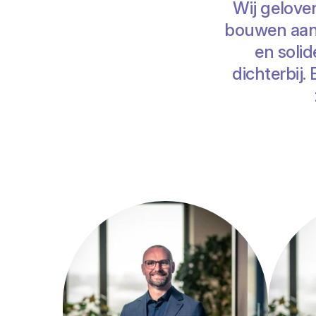
Wij gelove
bouwen aan 
en soli
dichterbij.