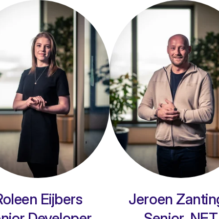
Roleen Eijbers
Jeroen Zantin
nior Developer
Senior .NET