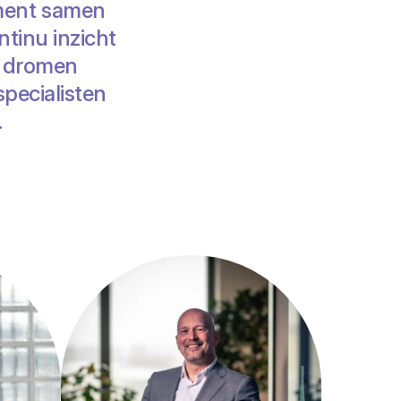
ument samen
tinu inzicht
n dromen
specialisten
.