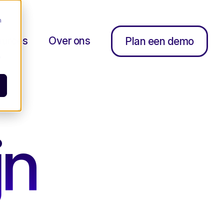
m
ources
Over ons
Plan een demo
n
jn