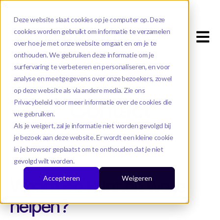
Deze website slaat cookies op je computer op. Deze
cookies worden gebruikt om informatie te verzamelen
Open m
over hoe je met onze website omgaat en om je te
onthouden. We gebruiken deze informatie om je
surfervaring te verbeteren en personaliseren, en voor
analyse en meetgegevens over onze bezoekers, zowel
op deze website als via andere media. Zie ons
Contact
Privacybeleid voor meer informatie over de cookies die
we gebruiken.
Als je weigert, zal je informatie niet worden gevolgd bij
je bezoek aan deze website. Er wordt een kleine cookie
in je browser geplaatst om te onthouden dat je niet
gevolgd wilt worden.
Accepteren
Weigeren
Waarmee kunnen we je
helpen?