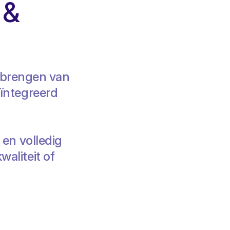
 &
enbrengen van
eïntegreerd
 en volledig
aliteit of