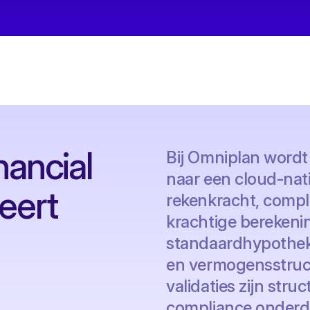
ancial
Bij Omniplan wordt 
naar een cloud-nat
seert
rekenkracht, comp
krachtige bereken
standaardhypothek
en vermogensstruct
validaties zijn str
compliance onderde