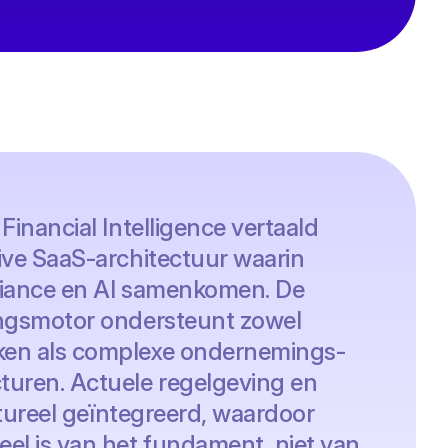
Financial Intelligence vertaald
ive SaaS-architectuur waarin
liance en AI samenkomen. De
ingsmotor ondersteunt zowel
en als complexe ondernemings-
uren. Actuele regelgeving en
uctureel geïntegreerd, waardoor
el is van het fundament, niet van