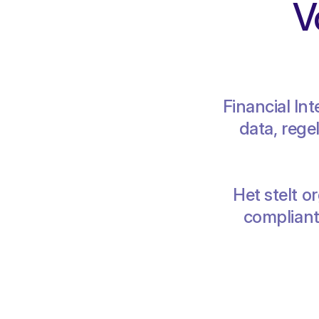
V
Financial In
data, rege
Het stelt o
compliant