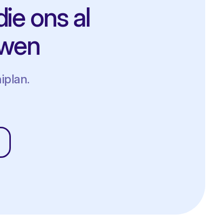
die ons al
uwen
iplan.