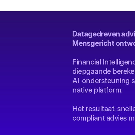
Datagedreven advie
Mensgericht ontwo
Financial Intellige
diepgaande bereken
AI-ondersteuning s
native platform.
Het resultaat: snell
compliant advies me