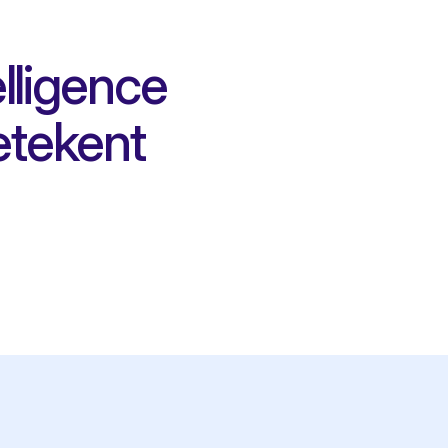
elligence
etekent