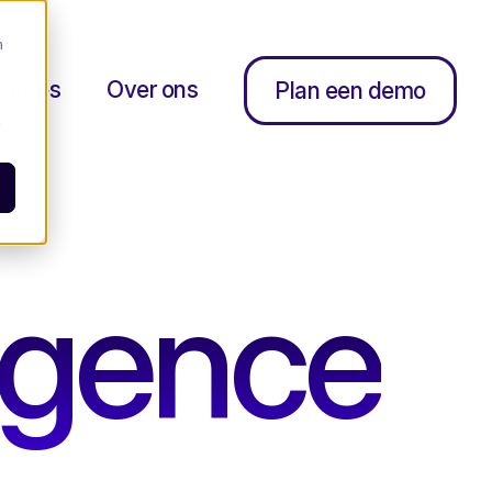
m
ources
Over ons
Plan een demo
n
ligence