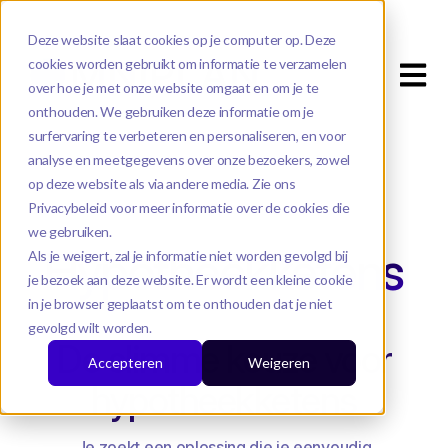
Deze website slaat cookies op je computer op. Deze
cookies worden gebruikt om informatie te verzamelen
Open m
over hoe je met onze website omgaat en om je te
onthouden. We gebruiken deze informatie om je
surfervaring te verbeteren en personaliseren, en voor
analyse en meetgegevens over onze bezoekers, zowel
op deze website als via andere media. Zie ons
Privacybeleid voor meer informatie over de cookies die
we gebruiken.
Hypotheekketens
Als je weigert, zal je informatie niet worden gevolgd bij
je bezoek aan deze website. Er wordt een kleine cookie
in je browser geplaatst om te onthouden dat je niet
gevolgd wilt worden.
De slimme keuze voor
Accepteren
Weigeren
hypotheekketens
Je zoekt een oplossing die je eenvoudig