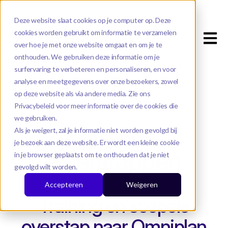
Deze website slaat cookies op je computer op. Deze
cookies worden gebruikt om informatie te verzamelen
Open m
over hoe je met onze website omgaat en om je te
onthouden. We gebruiken deze informatie om je
surfervaring te verbeteren en personaliseren, en voor
analyse en meetgegevens over onze bezoekers, zowel
op deze website als via andere media. Zie ons
Privacybeleid voor meer informatie over de cookies die
we gebruiken.
Training &
Als je weigert, zal je informatie niet worden gevolgd bij
je bezoek aan deze website. Er wordt een kleine cookie
Overstappen
in je browser geplaatst om te onthouden dat je niet
gevolgd wilt worden.
Accepteren
Weigeren
Training en soepele
overstap naar Omniplan