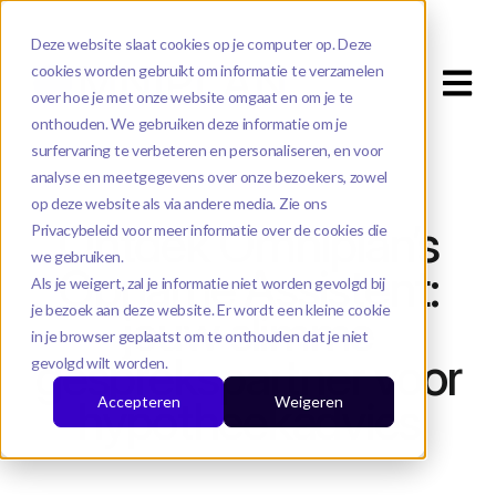
Deze website slaat cookies op je computer op. Deze
cookies worden gebruikt om informatie te verzamelen
Open m
over hoe je met onze website omgaat en om je te
onthouden. We gebruiken deze informatie om je
surfervaring te verbeteren en personaliseren, en voor
analyse en meetgegevens over onze bezoekers, zowel
op deze website als via andere media. Zie ons
Ontdek Omniplan’s
Privacybeleid voor meer informatie over de cookies die
we gebruiken.
Opname Assistent:
Als je weigert, zal je informatie niet worden gevolgd bij
je bezoek aan deze website. Er wordt een kleine cookie
jouw slimme
in je browser geplaatst om te onthouden dat je niet
gesprekspartner voor
gevolgd wilt worden.
hypotheekadvies
Accepteren
Weigeren