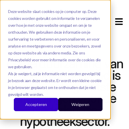
Deze website slaat cookies op je computer op. Deze
cookies worden gebruikt om informatie te verzamelen
Open m
over hoe je met onze website omgaat en om je te
onthouden. We gebruiken deze informatie om je
surfervaring te verbeteren en personaliseren, en voor
analyse en meetgegevens over onze bezoekers, zowel
op deze website als via andere media. Zie ons
De verduurzaming van
Privacybeleid voor meer informatie over de cookies die
we gebruiken.
het woningbestand is
Als je weigert, zal je informatie niet worden gevolgd bij
je bezoek aan deze website. Er wordt een kleine cookie
één van de grootste
in je browser geplaatst om te onthouden dat je niet
uitdagingen voor de
gevolgd wilt worden.
Nederlandse
Accepteren
Weigeren
hypotheeksector.