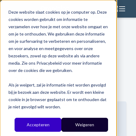
Deze website slaat cookies op je computer op. Deze
cookies worden gebruikt om informatie te
Oplossingen
verzamelen over hoe je met onze website omgaat en
Referenties
om je te onthouden. We gebruiken deze informatie
Voor wie
om je surfervaring te verbeteren en personaliseren,
Expertises
en voor analyse en meetgegevens over onze
bezoekers, zowel op deze website als via andere
Resources
media. Zie ons Privacybeleid voor meer informatie
Categorieen
Over ons
over de cookies die we gebruiken.
Bekijk alles
Als je weigert, zal je informatie niet worden gevolgd
Referenties
bij je bezoek aan deze website. Er wordt een kleine
Back to Website
cookie in je browser geplaatst om te onthouden dat
je niet gevolgd wilt worden.
Accepteren
Weigeren