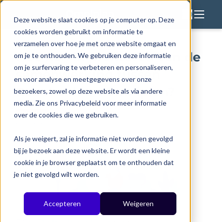
Deze website slaat cookies op je computer op. Deze
cookies worden gebruikt om informatie te
Oplossingen
verzamelen over hoe je met onze website omgaat en
Hoe kan ik profiteren van de
om je te onthouden. We gebruiken deze informatie
Voor wie
om je surfervaring te verbeteren en personaliseren,
samenwerking tussen
Expertises
en voor analyse en meetgegevens over onze
Rabobank en Omniplan?
bezoekers, zowel op deze website als via andere
Resources
media. Zie ons Privacybeleid voor meer informatie
Over ons
Referenties
over de cookies die we gebruiken.
23 juli 2023
Als je weigert, zal je informatie niet worden gevolgd
bij je bezoek aan deze website. Er wordt een kleine
Back to Website
cookie in je browser geplaatst om te onthouden dat
je niet gevolgd wilt worden.
Accepteren
Weigeren